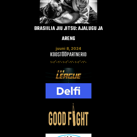
BRASIILIA JIU JITSU: AJALUGU JA
MUAY THAI:
ARENG
PE
juuni 8, 2024
ju
KOOSTÖÖPARTNERID